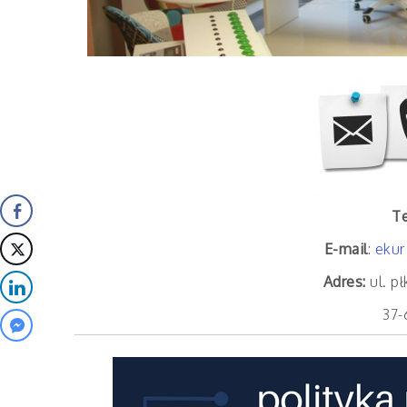
Te
E-mail
:
ekur
Adres:
ul. p
37-