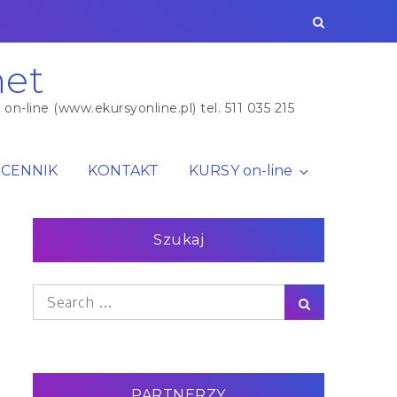
O
PRZED
CENNIK
KONTAKT
KURSY
NAS
BADANIEM
on-
line
net
n-line (www.ekursyonline.pl) tel. 511 035 215
CENNIK
KONTAKT
KURSY on-line
Szukaj
Search
Search
for:
PARTNERZY