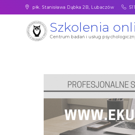
Skip
płk. Stanisława Dąbka 2B, Lubaczów
51
to
content
Szkolenia onl
Centrum badań i usług psychologicznyc