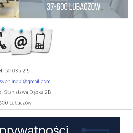
l.
511 035 215
syonlinepl@gmail.com
łk. Stanisława Dąbka 2B
600 Lubaczów