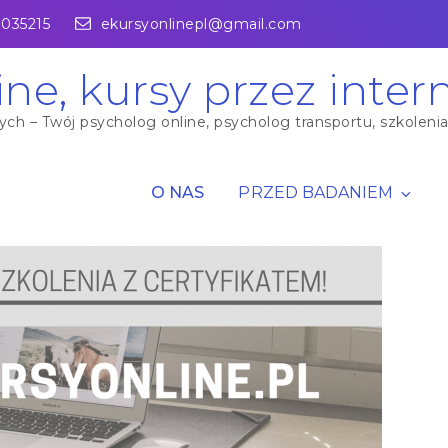
1035215
ekursyonlinepl@gmail.com
ine, kursy przez inter
h – Twój psycholog online, psycholog transportu, szkolenia o
O NAS
PRZED BADANIEM