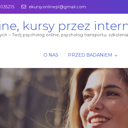
1035215
ekursyonlinepl@gmail.com
ine, kursy przez inter
h – Twój psycholog online, psycholog transportu, szkolenia o
O NAS
PRZED BADANIEM