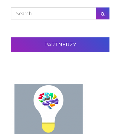
Search
Search
for:
PARTNERZY