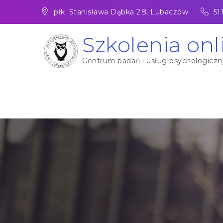
Skip
płk. Stanisława Dąbka 2B, Lubaczów
51
to
content
Szkolenia onl
Centrum badań i usług psychologicznyc